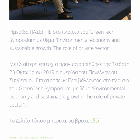
Ημερίδα ΠΑΣΕΠΠΕ στο πλαίσιο του GreenTech
Symposium με θέμα “Environmental economy and
sustainable growth. The role of private sector”
Με ιδιαίτερη επιτυχία πραγματοποιήθηκε την Τετάρτη
23 Οκτωβρίου 2019 η ημερίδα του Πανελλήνιου
Συνδέσμου Επιχειρήσεων Περιβάλλοντος στο πλαίσιο
του GreenTech Symposium, με θέμα “Environmental
economy and sustainable growth. The role of private
sector”.
To Δελτίο Τύπου μπορείτε να βρείτε
εδώ
FaLang translation system by Faboba