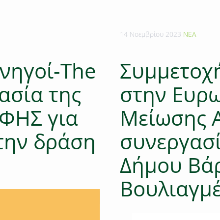
14 Νοεμβρίου 2023
ΝΕΑ
υνηγοί-The
Συμμετοχ
ασία της
στην Ευρ
ΑΦΗΣ για
Μείωσης 
την δράση
συνεργασί
Δήμου Βά
Βουλιαγμ