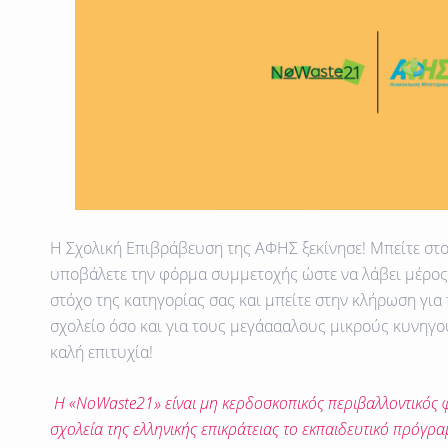
Η Σχολική Επιβράβευση της ΑΦΗΣ ξεκίνησε! Μπείτε στ
υποβάλετε την φόρμα συμμετοχής ώστε να λάβει μέρος 
στόχο της κατηγορίας σας και μπείτε στην κλήρωση για
σχολείο όσο και για τους μεγάαααλους μικρούς κυνηγού
καλή επιτυχία!
Η «
NoWaste21
» είναι μη κερδοσκοπικός περιβαλλοντικός 
σχολεία της ελληνικής επικράτειας το εκπαιδευτικό πρόγρα