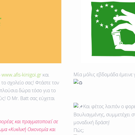
Μία μόλις εβδομάδα έμεινε
ο
www.afis-kinigoi.gr
και
το σχολείο σας! Φτάστε τον
 πλούσια δώρα τόσο για το
ς! Ο Mr. Batt σας εύχεται
Και φέτος λοιπόν ο φορ
Βουλιαγμένης, συμμετέχει 
φορέας και πραγματοποιεί σε
μοναδική δράση!
μμα «Κυκλική Οικονομία και
Πώς;