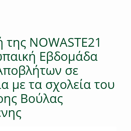
ή της ΝΟWASTE21
ωπαική Εβδομάδα
Αποβλήτων σε
α με τα σχολεία του
ρης Βούλας
ένης