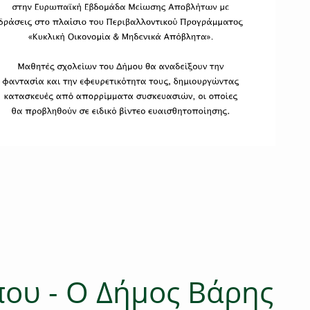
που - O Δήμος Βάρης