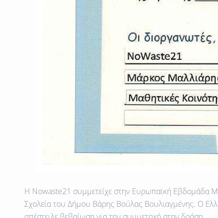
Η Νowaste21 συμμετείχε στην Ευρωπαϊκή Εβδομάδα Μείω
Σχολεία του Δήμου Βάρης Βούλας Βουλιαγμένης. Ο Ελλ
απέστειλε βεβαίωση για την συμμετοχή στην δράση.