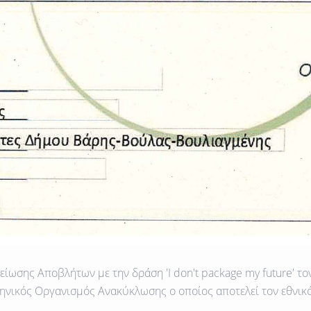
σης Αποβλήτων με την δράση 'I don't package my future' το
ηνικός Οργανισμός Ανακύκλωσης ο οποίος αποτελεί τον εθνι