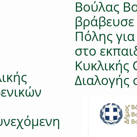
Βούλας Β
βράβευσε 
Πόλης για
στο εκπαι
Κυκλικής 
ικής
Διαλογής 
δενικών
υνεχόμενη