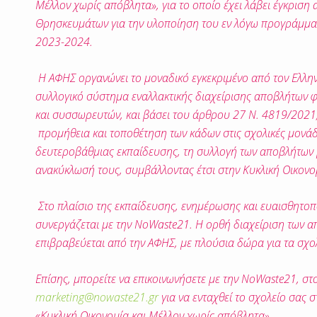
Μέλλον χωρίς απόβλητα», για το οποίο έχει λάβει έγκριση 
Θρησκευμάτων για την υλοποίηση του εν λόγω προγράμματ
2023-2024.
Η
ΑΦΗΣ
οργανώνει το μοναδικό εγκεκριμένο από τον Ελλη
συλλογικό σύστημα εναλλακτικής διαχείρισης αποβλήτων 
και συσσωρευτών, και βάσει του άρθρου 27 Ν. 4819/2021, 
προμήθεια και τοποθέτηση των κάδων στις σχολικές μονά
δευτεροβάθμιας εκπαίδευσης, τη συλλογή των αποβλήτων 
ανακύκλωσή τους, συμβάλλοντας έτσι στην Κυκλική Οικονο
Στο πλαίσιο της εκπαίδευσης, ενημέρωσης και ευαισθητο
συνεργάζεται με την
NoWaste
21. Η ορθή διαχείριση των 
επιβραβεύεται από την ΑΦΗΣ, με πλούσια δώρα για τα σχολ
Επίσης, μπορείτε να επικοινωνήσετε με την
NoWaste
21, στ
marketing@nowaste21.gr
για να ενταχθεί το σχολείο σας σ
«Κυκλική Οικονομία και Μέλλον χωρίς απόβλητα».