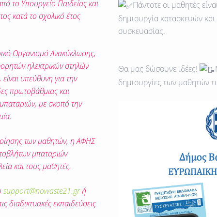
από το Υπουργείο Παιδείας και
Πάντοτε οι μαθητές είνα
ος κατά το σχολικό έτος
δημιουργία κατασκευών και
συσκευασίας.
νικό Οργανισμό Ανακύκλωσης,
φορητών ηλεκτρικών στηλών
Θα μας δώσουνε ιδέες!
είναι υπεύθυνη για την
δημιουργίες των μαθητών τ
δες πρωτοβάθμιας και
μπαταριών, με σκοπό την
μία.
ποίησης των μαθητών, η ΑΦΗΣ
αποβλήτων μπαταριών
εία και τους μαθητές.
ο
support@nowaste21.gr
ή
τις διαδικτυακές εκπαιδεύσεις