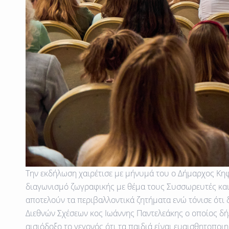
Την εκδήλωση χαιρέτισε με μήνυμά του ο Δήμαρχος Κηφ
διαγωνισμό ζωγραφικής με θέμα τους Συσσωρευτές και
αποτελούν τα περιβαλλοντικά ζητήματα ενώ τόνισε ότι
Διεθνών Σχέσεων κος Ιωάννης Παντελεάκης ο οποίος δήλω
αισιόδοξο το γεγονός ότι τα παιδιά είναι ευαισθητοπο