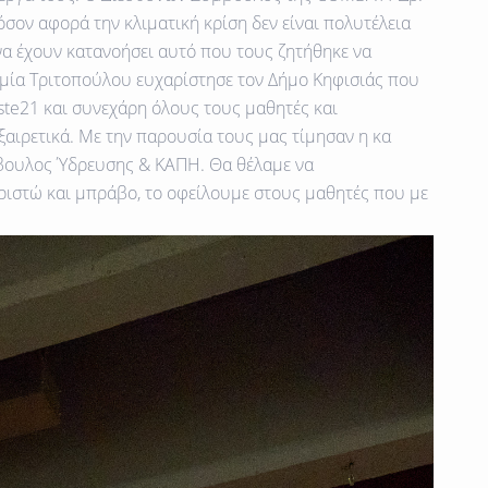
ον αφορά την κλιματική κρίση δεν είναι πολυτέλεια
να έχουν κατανοήσει αυτό που τους ζητήθηκε να
υμία Τριτοπούλου ευχαρίστησε τον Δήμο Κηφισιάς που
ste21 και συνεχάρη όλους τους μαθητές και
αιρετικά. Με την παρουσία τους μας τίμησαν η κα
μβουλος Ύδρευσης & ΚΑΠΗ. Θα θέλαμε να
ριστώ και μπράβο, το οφείλουμε στους μαθητές που με