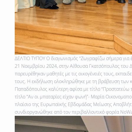
ΔΕΛΤΙΟ ΤΥΠΟΥ Ο διαγωνισμός “Ζωγραφίζω σήμερα για έν
21 Νοεμβρίου 2024, στην Αίθουσα Γκατσόπουλος του Δη
παρευρέθηκαν μαθητές με τις οικογένειές τους, εκπαι
τους. Η εκδήλωση ολοκληρώθηκε με τη βράβευση των κα
Παπαδόπουλος καλύτερη αφίσα με τίτλο “Προστατεύω τ
τίτλο “Αν οι μπαταρίες είχαν φωνή”- Μαρία Οικονομοπ
πλαίσιο της Ευρωπαϊκής Εβδομάδας Μείωσης Αποβλήτων
συνδιοργανώθηκε από τον περιβαλλοντικό φορέα NoWas