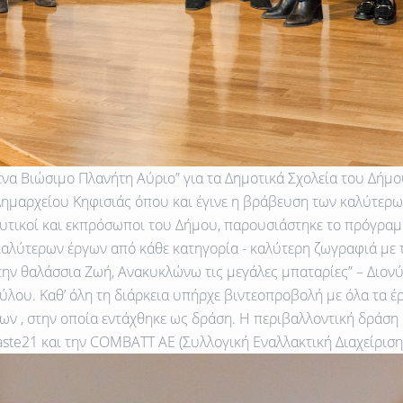
α Βιώσιμο Πλανήτη Αύριο” για τα Δημοτικά Σχολεία του Δήμο
μαρχείου Κηφισιάς όπου και έγινε η βράβευση των καλύτερων 
δευτικοί και εκπρόσωποι του Δήμου, παρουσιάστηκε το πρόγραμ
λύτερων έργων από κάθε κατηγορία - καλύτερη ζωγραφιά με τί
ην θαλάσσια Ζωή, Ανακυκλώνω τις μεγάλες μπαταρίες” – Διον
ούλου. Καθ’ όλη τη διάρκεια υπήρχε βιντεοπροβολή με όλα τα
 , στην οποία εντάχθηκε ως δράση. H περιβαλλοντική δράση 
te21 και την COMBATT AE (Συλλογική Εναλλακτική Διαχείρισ