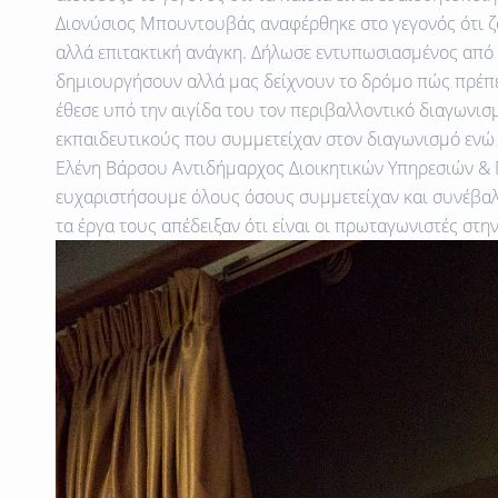
Διονύσιος Μπουντουβάς αναφέρθηκε στο γεγονός ότι ζο
αλλά επιτακτική ανάγκη. Δήλωσε εντυπωσιασμένος από 
δημιουργήσουν αλλά μας δείχνουν το δρόμο πώς πρέπει
έθεσε υπό την αιγίδα του τον περιβαλλοντικό διαγωνισ
εκπαιδευτικούς που συμμετείχαν στον διαγωνισμό ενώ 
Ελένη Βάρσου Αντιδήμαρχος Διοικητικών Υπηρεσιών &
ευχαριστήσουμε όλους όσους συμμετείχαν και συνέβαλα
τα έργα τους απέδειξαν ότι είναι οι πρωταγωνιστές στη