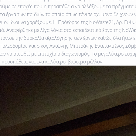
ύμε σε εποχές που η προσπάθεια να αλλάξουμε τα πράγματα όσ
τα έργα των παιδιών τα οποία όπως τόνισε όχι μόνο δείχνουν 
 οι ίδιοι να χαράξουμε. Η Πρόεδρος της NoWaste21, Δρ. Ευθ
μό. Αναφέρθηκε με λίγα λόγια στο εκπαιδευτικό έργο της NoWa
τόνισε την δυσκολία αξιολόγησης των έργων καθώς όλα ήταν εξ
 Πολεοδομίας και ο κος Αντώνης Μπιτσάνης Εντεταλμένος Σύ
ν να στεφθεί με επιτυχία ο διαγωνισμός. To μεγαλύτερο ευχα
ν προσπάθεια για ένα καλύτερο, βιώσιμο μέλλον.