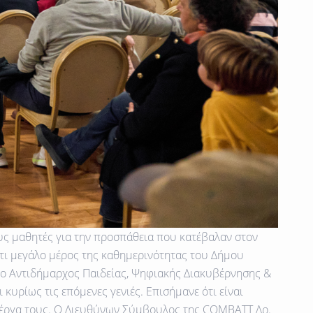
υς μαθητές για την προσπάθεια που κατέβαλαν στον
τι μεγάλο μέρος της καθημερινότητας του Δήμου
 ο Αντιδήμαρχος Παιδείας, Ψηφιακής Διακυβέρνησης &
κυρίως τις επόμενες γενιές. Επισήμανε ότι είναι
τα έργα τους. Ο Διευθύνων Σύμβουλος της COMBATT Δρ.