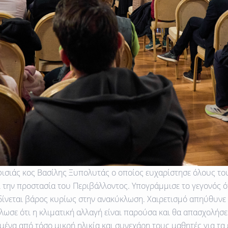
ισιάς κος Βασίλης Ξυπολυτάς ο οποίος ευχαρίστησε όλους το
 την προστασία του Περιβάλλοντος. Υπογράμμισε το γεγονός ό
 δίνεται βάρος κυρίως στην ανακύκλωση. Χαιρετισμό απηύθυνε
σε ότι η κλιματική αλλαγή είναι παρούσα και θα απασχολήσει 
ιημένα από τόσο μικρή ηλικία και συνεχάρη τους μαθητές για 