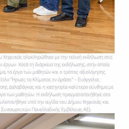
υ Κηφισιάς ολοκληρώθηκε με την τελική εκδήλωση στις
έργων. Κατά τη διάρκεια της εκδήλωσης, στην οποία
μα, τα έργα των μαθητών και ο τρόπος αξιολόγησης
τλο “Ήρωες το Κλίματος εν Δράσει” – Ευάγγελος
ύσης Δαλαβάγκας και η κατηγορία καλύτερο σύνθημα με
 έργα των μαθητών. Η εκδήλωση πραγματοποιήθηκε στο
υλοποιήθηκε υπό την αιγίδα του Δήμου Κηφισιάς και
η Συσσωρευτών Πανελλαδικής Εμβέλειας ΑΕ).