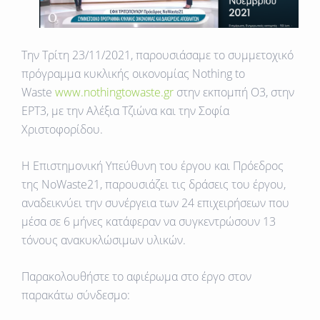
Την Τρίτη 23/11/2021, παρουσιάσαμε το συμμετοχικό
πρόγραμμα κυκλικής οικονομίας Nothing to
Waste
www.nothingtowaste.gr
στην εκπομπή Ο3, στην
ΕΡΤ3, με την Αλέξια Τζιώνα και την Σοφία
Χριστοφορίδου.
Η Επιστημονική Υπεύθυνη του έργου και Πρόεδρος
της NoWaste21, παρουσιάζει τις δράσεις του έργου,
αναδεικνύει την συνέργεια των 24 επιχειρήσεων που
μέσα σε 6 μήνες κατάφεραν να συγκεντρώσουν 13
τόνους ανακυκλώσιμων υλικών.
Παρακολουθήστε το αφιέρωμα στο έργο στον
παρακάτω σύνδεσμο: