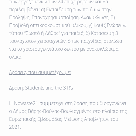
των εργαζομένων των 24 επιχειρήσεων και θα
περιλαμβάνει: α) Εκπαίδευση των παιδιών στην
Πρόληψη, Επαναχρησιμοποίηση, Ανακύκλωση, β)
Προβολή οπτικοακουστικού υλικού, γ) Κουίζ Γνώσεων
τύπου “Σωστό ή Λάθος” για παιδιά, δ) Κατασκευή 3
τουλάχιστον χειροτεχνιών, όπως παιχνίδια, στολίδια
για το χριστουγεννιάτικο δέντρο με ανακυκλώσιμα
υλικά
Δράσεις, που συμμετέχουμε:
Δράση:
Students
and
the
3
R
’
s
H Νοwaste21 συμμετέχει στη δράση, που διοργανώνει
ο Δήμος Βάρης-Βούλας-Βουλιαγμένης στο πλαίσιο της
Ευρωπαϊκής Εβδομάδας Μείωσης Αποβλήτων του
2021.