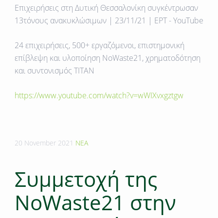
Επιχειρήσεις στη Δυτική Θεσσαλονίκη συγκέντρωσαν
13τόνους ανακυκλώσιμων | 23/11/21 | ΕΡΤ - YouTube
24 επιχειρήσεις, 500+ εργαζόμενοι, επιστημονική
επίβλεψη και υλοποίηση NoWaste21, χρηματοδότηση
και συντονισμός TITAN
https://www.youtube.com/watch?v=wWIXvxgztgw
20 November 2021
ΝΕΑ
Συμμετοχή της
NoWaste21 στην