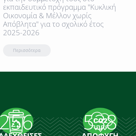
εκπαιδευτικό πρόγραμμα "Κυκλική
Οικονομία & Μέλλον χωρίς
Απόβλητα" για το σχολικό έτος
2025-2026
Περισσότερα
256
538
ΛΛΕΧΘΕΙΣΕΣ
ΑΠΟΦΥΓΗ