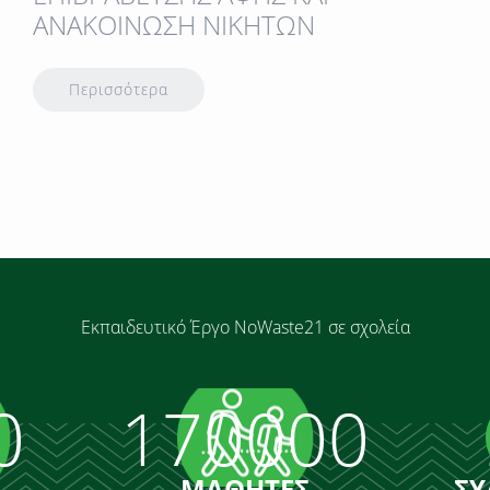
ΑΝΑΚΟΙΝΩΣΗ ΝΙΚΗΤΩΝ
Περισσότερα
Εκπαιδευτικό Έργο N
o
W
aste
21 σε σχολεία
0
170000
ΜΑΘΗΤΕΣ
ΣΥ