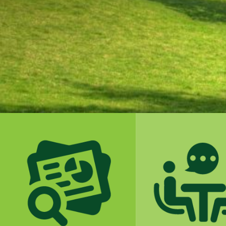
01
02
Έρευνα
Συμβουλευτ
δράσεις
δράσεις