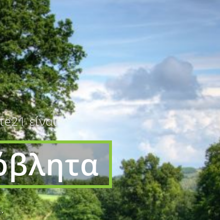
ΝΟΜΙΑ
ΔΡΑΣΕΙΣ
ΝΕΑ
ΕΠΙΚΟΙΝΩΝΙΑ
e21 είναι
όβλητα
.