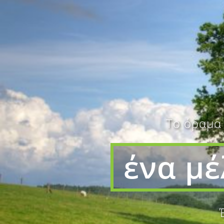
Tο όραμα
ένα μ