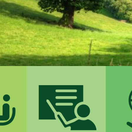
03
ική
Εκπαίδευση
δράσεις