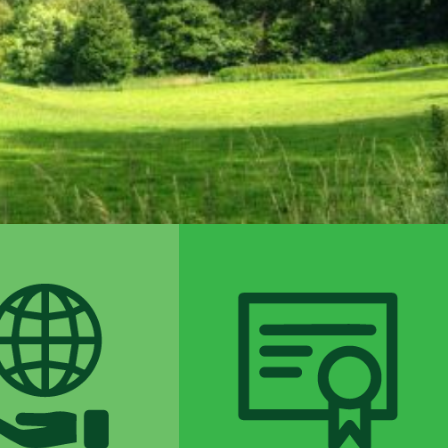
04
05
Εταιρική
Πιστοποίηση
Κοινωνική
Zero Waste
Ευθύνη
δράσεις