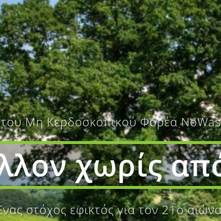
ΑΡΧΙΚΗ
ΠΟΙΟΙ ΕΙΜΑΣΤΕ
ΚΥΚΛΙΚΗ ΟΙΚΟ
 του Μη Κερδοσκοπικού Φορέα ΝoWast
έλλον χωρίς απ
Ένας στόχος εφικτός για τον 21ο αιώνα