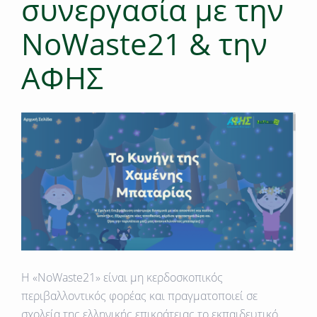
συνεργασία με την
NoWaste21 & την
ΑΦΗΣ
Η «NoWaste21» είναι μη κερδοσκοπικός
περιβαλλοντικός φορέας και πραγματοποιεί σε
σχολεία της ελληνικής επικράτειας το εκπαιδευτικό