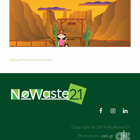
FaLang translation system by Faboba
Copyright © 2019 NoWaste21
Υλοποίηση:
opk.gr