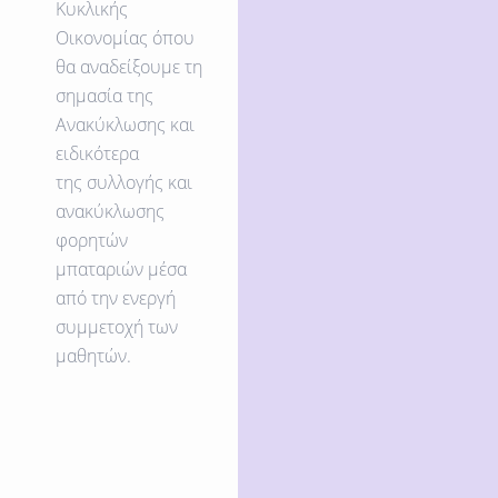
Κυκλικής
Οικονομίας όπου
θα αναδείξουμε
τη
σημασία
της
Ανακύκλωσης και
ειδικότερα
της
συλλογής
και
ανακύκλωσης
φορητών
μπαταριών
μέσα
από
την
ενεργή
συμμετοχή
των
μαθητών.