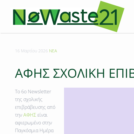
16 Μαρτίου 2026
ΝΕΑ
AΦΗΣ ΣΧΟΛΙΚΗ ΕΠΙ
To 6o Newsletter
της σχολικής
επιβράβευσης από
την
ΑΦΗΣ
είναι
αφιερωμένο στην
Παγκόσμια Ημέρα