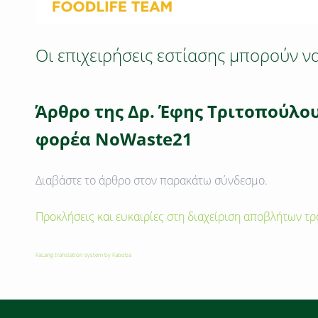
Οι επιχειρήσεις εστίασης μπορούν ν
Ά
ρθρο της Δρ. Έφης Τριτοπούλο
φορέα NoWaste21
Διαβάστε το άρθρο στον παρακάτω σύνδεσμο.
Προκλήσεις και ευκαιρίες στη διαχείριση αποβλήτων τρο
FaLang translation system by Faboba