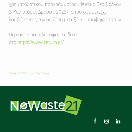
χρηματοδοτικού προγράμματος «Φυσικό Περιβάλλον
& Καινοτόμες Δράσεις 2023», όπου συμμετείχε
λαμβάνοντας την 6η θέση μεταξύ 71 υποψηφιοτήτων.
Περισσότερες πληροφορίες δείτε
στο
https://www.refurn.gr/
FaLang translation system by Faboba