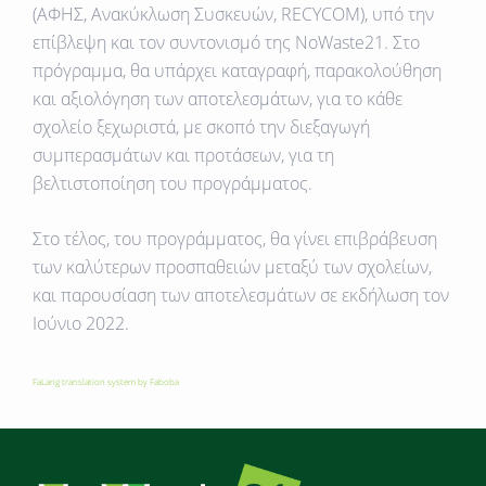
(ΑΦΗΣ, Ανακύκλωση Συσκευών, RECYCOM), υπό την
επίβλεψη και τον συντονισμό της NoWaste21. Στο
πρόγραμμα, θα υπάρχει καταγραφή, παρακολούθηση
και αξιολόγηση των αποτελεσμάτων, για το κάθε
σχολείο ξεχωριστά, με σκοπό την διεξαγωγή
συμπερασμάτων και προτάσεων, για τη
βελτιστοποίηση του προγράμματος.
Στο τέλος, του προγράμματος, θα γίνει επιβράβευση
των καλύτερων προσπαθειών μεταξύ των σχολείων,
και παρουσίαση των αποτελεσμάτων σε εκδήλωση τον
Ιούνιο 2022.
FaLang translation system by Faboba