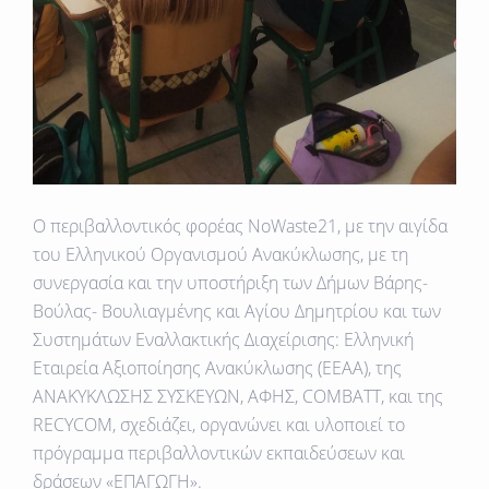
Ο περιβαλλοντικός φορέας NoWaste21, με την αιγίδα
του Ελληνικού Οργανισμού Ανακύκλωσης, με τη
συνεργασία και την υποστήριξη των Δήμων Βάρης-
Βούλας- Βουλιαγμένης και Αγίου Δημητρίου και των
Συστημάτων Εναλλακτικής Διαχείρισης: Ελληνική
Εταιρεία Αξιοποίησης Ανακύκλωσης (ΕΕΑΑ), της
ΑΝΑΚΥΚΛΩΣΗΣ ΣΥΣΚΕΥΩΝ, ΑΦΗΣ, COMBATΤ, και της
RECYCOM, σχεδιάζει, οργανώνει και υλοποιεί το
πρόγραμμα περιβαλλοντικών εκπαιδεύσεων και
δράσεων
«ΕΠΑΓΩΓΗ»
.