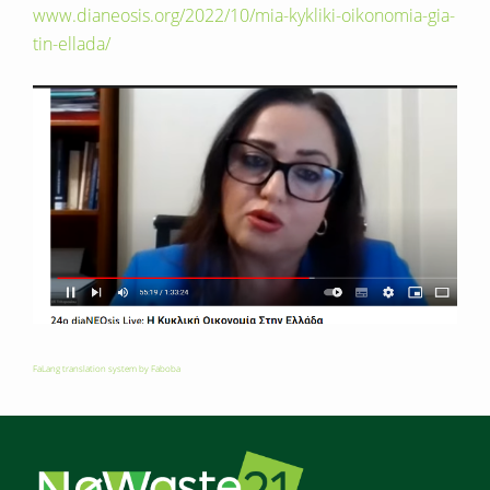
www.dianeosis.org/2022/10/mia-kykliki-oikonomia-gia-
tin-ellada/
FaLang translation system by Faboba