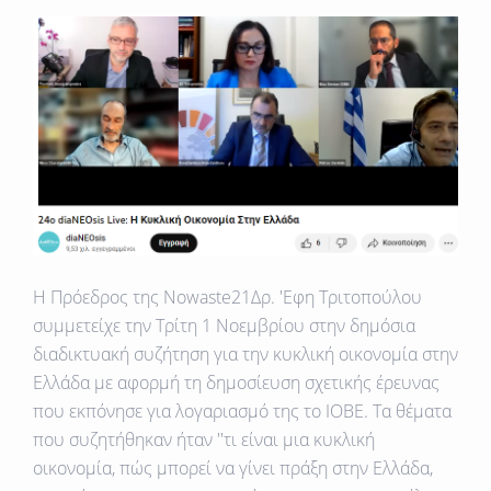
Η Πρόεδρος της Νοwaste21Δρ. 'Εφη Τριτοπούλου
συμμετείχε την Τρίτη 1 Νοεμβρίου στην δημόσια
διαδικτυακή συζήτηση για την κυκλική οικονομία στην
Ελλάδα με αφορμή τη δημοσίευση σχετικής έρευνας
που εκπόνησε για λογαριασμό της το ΙΟΒΕ. Τα θέματα
που συζητήθηκαν ήταν ''τι είναι μια κυκλική
οικονομία, πώς μπορεί να γίνει πράξη στην Ελλάδα,