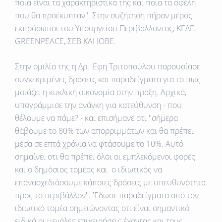
ποια είναι τα χαρακτηριστικά της και ποια τα οφέλη
που θα προέκυπταν''. Στην συζήτηση πήραν μέρος
εκπρόσωποι του Υπουργείου Περιβάλλοντος, ΚΕΔΕ,
GREENPEACE, ΣΕΒ ΚΑΙ ΙΟΒΕ.
Στην ομιλία της η Δρ. 'Εφη Τριτοπούλου παρουσίασε
συγκεκριμένες δράσεις και παραδείγματα
για το πως
μοιάζει η κυκλική οικονομία στην πράξη. Αρχικά,
υπογράμμισε την ανάγκη για κατεύθυνση - που
θέλουμε να πάμε? - και επισήμανε οτι ''σήμερα
θάβουμε το 80% των απορριμμάτων και θα πρέπει
μέσα σε επτά χρόνια να φτάσουμε το 10%. Αυτό
σημαίνει οτι θα πρέπει όλοι οι εμπλεκόμενοι φορές
και ο δημόσιος τομέας και ο ιδιωτικός να
επανασχεδιάσουμε κάποιες δράσεις με υπευθυνότητα
προς το περιβάλλον''. 'Εδωσε παραδείγματα από τον
ιδιωτικό τομέα σημειώνοντας οτι είναι σημαντικό
ειδικά οι μεγάλες επιχειρήσεις έχοντας και τους